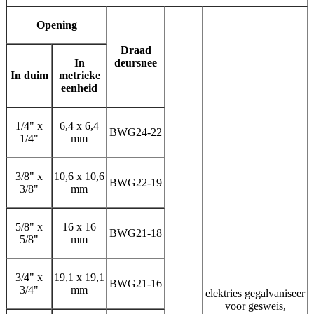
Opening
Draad
In
deursnee
In duim
metrieke
eenheid
1/4" x
6,4 x 6,4
BWG24-22
1/4"
mm
3/8" x
10,6 x 10,6
BWG22-19
3/8"
mm
5/8" x
16 x 16
BWG21-18
5/8"
mm
3/4" x
19,1 x 19,1
BWG21-16
3/4"
mm
elektries gegalvaniseer
voor gesweis,