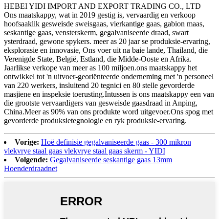
HEBEI YIDI IMPORT AND EXPORT TRADING CO., LTD
Ons maatskappy, wat in 2019 gestig is, vervaardig en verkoop
hoofsaaklik gesweisde sweisgaas, vierkantige gaas, gabion maas,
seskantige gaas, vensterskerm, gegalvaniseerde draad, swart
ysterdraad, gewone spykers. meer as 20 jaar se produksie-ervaring,
eksplorasie en innovasie, Ons voer uit na baie lande, Thailand, die
Verenigde State, België, Estland, die Midde-Ooste en Afrika.
Jaarlikse verkope van meer as 100 miljoen.ons maatskappy het
ontwikkel tot 'n uitvoer-georiënteerde onderneming met 'n personeel
van 220 werkers, insluitend 20 tegnici en 80 stelle gevorderde
masjiene en inspeksie toerusting.Intussen is ons maatskappy een van
die grootste vervaardigers van gesweisde gaasdraad in Anping,
China.Meer as 90% van ons produkte word uitgevoer.Ons spog met
gevorderde produksietegnologie en ryk produksie-ervaring.
Vorige:
Hoë definisie gegalvaniseerde gaas - 300 mikron
vlekvrye staal gaas vlekvrye staal gaas skerm - YIDI
Volgende:
Gegalvaniseerde seskantige gaas 13mm
Hoenderdraadnet