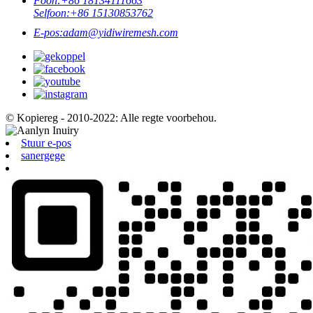
Foon:
+86 18134111663
Selfoon:
+86 15130853762
E-pos:
adam@yidiwiremesh.com
© Kopiereg - 2010-2022: Alle regte voorbehou.
Stuur e-pos
sanergege