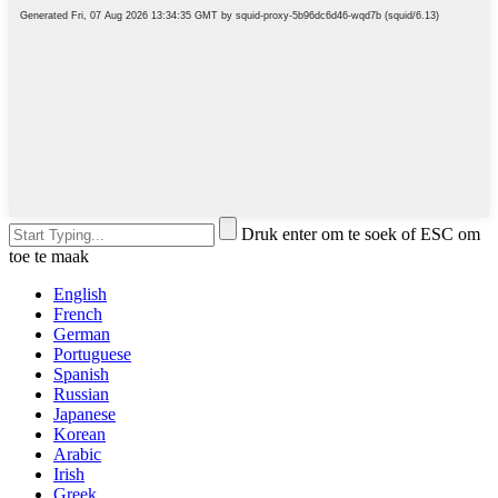
Druk enter om te soek of ESC om
toe te maak
English
French
German
Portuguese
Spanish
Russian
Japanese
Korean
Arabic
Irish
Greek