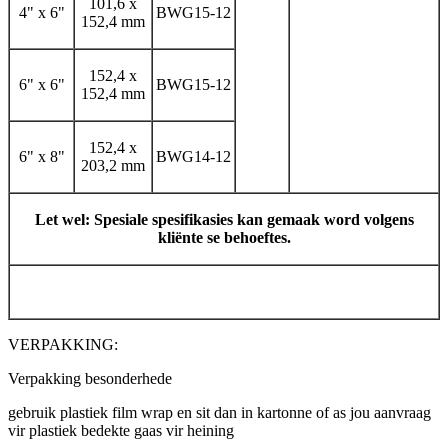
101,6 x
4" x 6"
BWG15-12
152,4 mm
152,4 x
6" x 6"
BWG15-12
152,4 mm
152,4 x
6" x 8"
BWG14-12
203,2 mm
Let wel: Spesiale spesifikasies kan gemaak word volgens
kliënte se behoeftes.
VERPAKKING:
Verpakking besonderhede
gebruik plastiek film wrap en sit dan in kartonne of as jou aanvraag
vir plastiek bedekte gaas vir heining