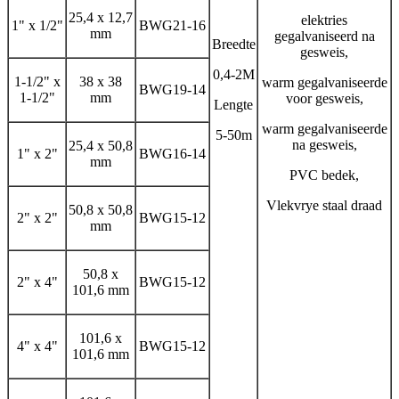
25,4 x 12,7
elektries
1" x 1/2"
BWG21-16
mm
gegalvaniseerd na
Breedte
gesweis,
0,4-2M
1-1/2" x
38 x 38
warm gegalvaniseerde
BWG19-14
1-1/2"
mm
voor gesweis,
Lengte
warm gegalvaniseerde
5-50m
na gesweis,
25,4 x 50,8
1" x 2"
BWG16-14
mm
PVC bedek,
Vlekvrye staal draad
50,8 x 50,8
2" x 2"
BWG15-12
mm
50,8 x
2" x 4"
BWG15-12
101,6 mm
101,6 x
4" x 4"
BWG15-12
101,6 mm