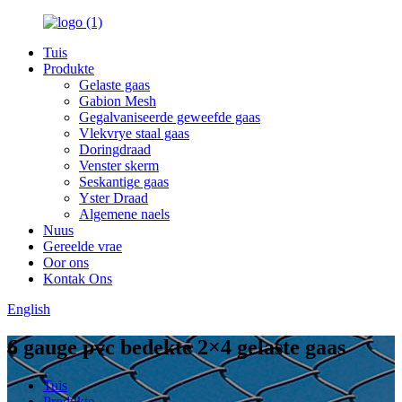
Tuis
Produkte
Gelaste gaas
Gabion Mesh
Gegalvaniseerde geweefde gaas
Vlekvrye staal gaas
Doringdraad
Venster skerm
Seskantige gaas
Yster Draad
Algemene naels
Nuus
Gereelde vrae
Oor ons
Kontak Ons
English
6 gauge pvc bedekte 2×4 gelaste gaas
Tuis
Produkte