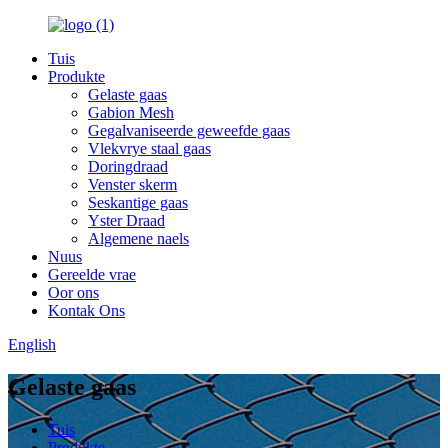
Tuis
Produkte
Gelaste gaas
Gabion Mesh
Gegalvaniseerde geweefde gaas
Vlekvrye staal gaas
Doringdraad
Venster skerm
Seskantige gaas
Yster Draad
Algemene naels
Nuus
Gereelde vrae
Oor ons
Kontak Ons
English
Gelaste gaas
Tuis
Produkte