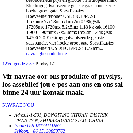
besonderhede prys en grootte vir Europese mark
Elektrogegalvaniseerde gelaste gaas panele, vier
hoeke groot gate, Spesifikasies
Hoeveelheid/houer USD(FOB/PCS)
1.57mmx57x58mmx1mx2m 0.98kg/stk
17205mx 1720mx 5.2x5mx 1,18 kg /stk 16100
1.900 1.90mmx57x58mmx1mx2m 1.44kg/stk
14700 2.0 Elektrogegalvaniseerde gelaste
gaaspanele, vier hoeke groot gate Spesifikasies
Hoeveelheid USD(FOB/PCS) 1.72mm...
navraag
besonderhede
1
2
Volgende >
>>
Bladsy 1/2
Vir navrae oor ons produkte of pryslys,
los asseblief jou e-pos aan ons en ons sal
binne 24 uur kontak maak.
NAVRAE NOU
Adres:
1-1-501, DONGFANG YIYUAN, DISTRIK
CHANG'AN, SHIJIAZHUANG STAD, CHINA
Foon:
+86 18134111663
Selfoon:
+86 15130853762