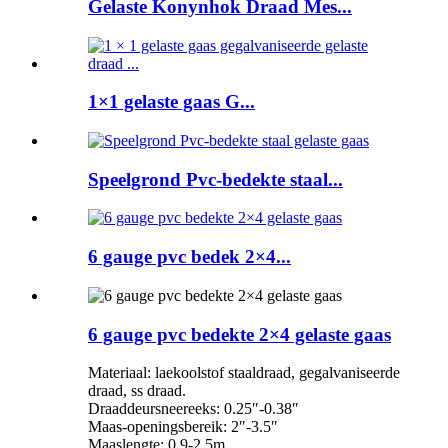
Gelaste Konynhok Draad Mes...
1×1 gelaste gaas G...
Speelgrond Pvc-bedekte staal...
6 gauge pvc bedek 2×4...
6 gauge pvc bedekte 2×4 gelaste gaas
Materiaal: laekoolstof staaldraad, gegalvaniseerde
draad, ss draad.
Draaddeursneereeks: 0.25″-0.38″
Maas-openingsbereik: 2″-3.5″
Maaslengte: 0,9-2,5m